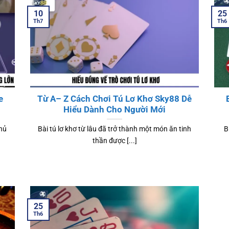
10
25
Th7
Th6
e
Từ A– Z Cách Chơi Tú Lơ Khơ Sky88 Dễ
Hiểu Dành Cho Người Mới
thủ
Bài tú lơ khơ từ lâu đã trở thành một món ăn tinh
B
thần được [...]
25
Th6