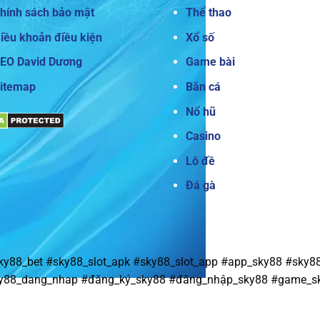
hính sách bảo mật
Thể thao
iều khoản điều kiện
Xổ số
EO David Dương
Game bài
itemap
Bắn cá
Nổ hũ
Casino
Lô đề
Đá gà
ky88_bet #
sky88_slot_apk #sky88_slot_app #app_sky88 #sky
y88_dang_nhap #đăng_ký_sky88 #đăng_nhập_sky88 #game_s