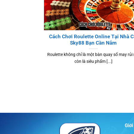
Cách Chơi Roulette Online Tại Nhà C
Sky88 Bạn Cần Nắm
Roulette không chỉ là một bàn quay số may rủi
còn là siêu phẩm [...]
Giới