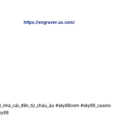
Brand: Sky88
Website:
https://engraver.us.com/
Địa chỉ: 574 Đ. Kim Giang,
Thanh Liệt, Thanh Trì, Hà Nội,
Việt Nam
Số điện thoại: +84369309114
Email:
contactengraver.us.comc@gmail.com
Poscode: 11500
88_nhà_cái_đến_từ_châu_âu #sky88com #sky88_casino
ky88