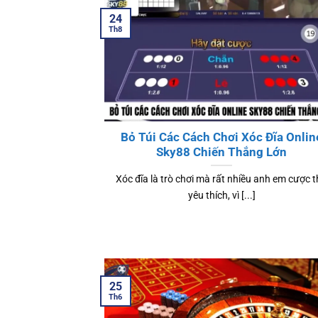
24
Th8
Bỏ Túi Các Cách Chơi Xóc Đĩa Onlin
Sky88 Chiến Thắng Lớn
Xóc đĩa là trò chơi mà rất nhiều anh em cược 
yêu thích, vì [...]
25
Th6