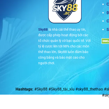
C
Đ
C
S
Sky88
là nhà cái thể thao uy tín,
được cấp phép hoạt động bởi các
tổ chức quản lý cờ bạc quốc tế. Với
tỷ lệ cược lên tới 98% cho các môn
thể thao lớn, Sky88 luôn đảm bảo
công bằng và bảo mật cao cho
người chơi.
Hashtags:
#Sky88 #Sky88_tài_xỉu #sky88_thethao #s
#sk