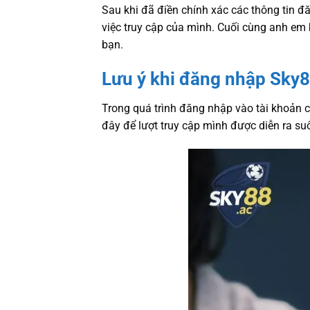
Sau khi đã điền chính xác các thông tin đ
việc truy cập của mình. Cuối cùng anh em
bạn.
Lưu ý khi đăng nhập Sky8
Trong quá trình đăng nhập vào tài khoản củ
đây để lượt truy cập mình được diễn ra su