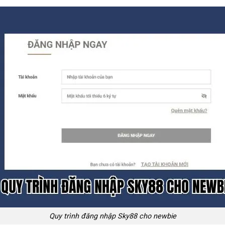
Quy trình đăng nhập Sky88 cho newbie