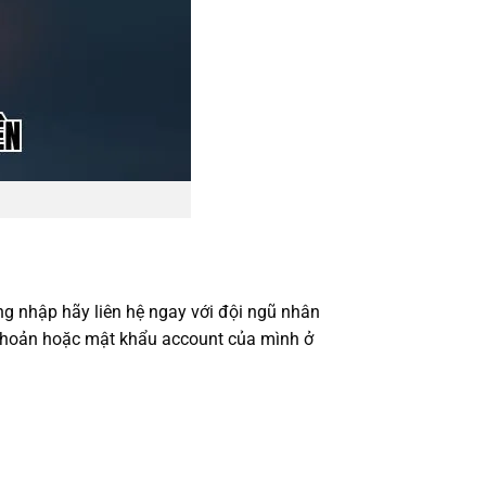
ng nhập hãy liên hệ ngay với đội ngũ nhân
i khoản hoặc mật khẩu account của mình ở