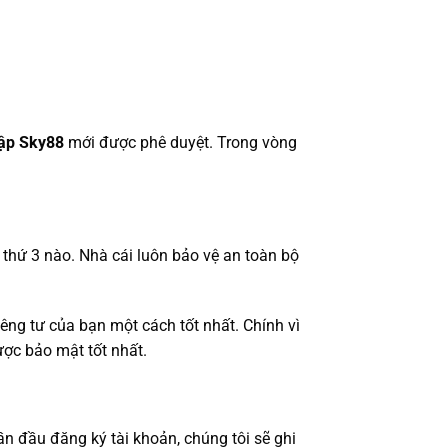
ập Sky88
mới được phê duyệt. Trong vòng
 thứ 3 nào. Nhà cái luôn bảo vệ an toàn bộ
êng tư của bạn một cách tốt nhất. Chính vì
ợc bảo mật tốt nhất.
ần đầu đăng ký tài khoản, chúng tôi sẽ ghi