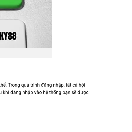
thể. Trong quá trình đăng nhập, tất cả hội
Sau khi đăng nhập vào hệ thống bạn sẽ được