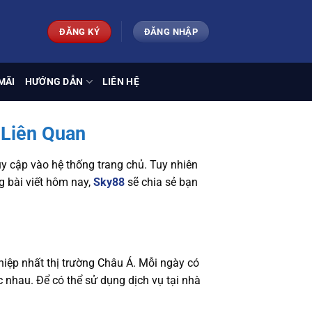
ĐĂNG KÝ
ĐĂNG NHẬP
MÃI
HƯỚNG DẪN
LIÊN HỆ
 Liên Quan
uy cập vào hệ thống trang chủ. Tuy nhiên
g bài viết hôm nay,
Sky88
sẽ chia sẻ bạn
hiệp nhất thị trường Châu Á. Mỗi ngày có
c nhau. Để có thể sử dụng dịch vụ tại nhà