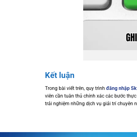
Kết luận
Trong bài viết trên, quy trình
đăng nhập S
viên cần tuân thủ chính xác các bước thực
trải nghiệm những dịch vụ giải trí chuyên 