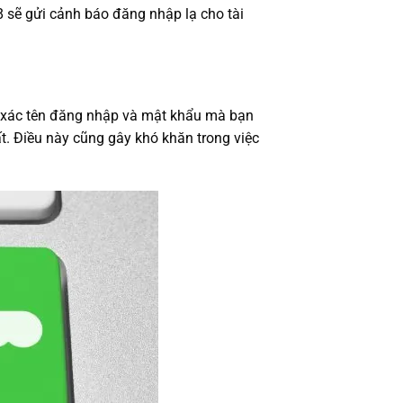
8 sẽ gửi cảnh báo đăng nhập lạ cho tài
nh xác tên đăng nhập và mật khẩu mà bạn
t. Điều này cũng gây khó khăn trong việc