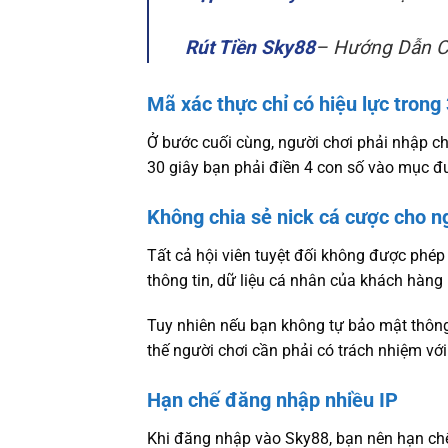
Rút Tiền Sky88
– Hướng Dẫn C
Mã xác thực chỉ có hiệu lực trong
Ở bước cuối cùng, người chơi phải nhập c
30 giây bạn phải điền 4 con số vào mục đ
Không chia sẻ nick cá cược cho n
Tất cả hội viên tuyệt đối không được phép
thông tin, dữ liệu cá nhân của khách hàn
Tuy nhiên nếu bạn không tự bảo mật thông 
thế người chơi cần phải có trách nhiệm với
Hạn chế đăng nhập nhiều IP
Khi đăng nhập vào Sky88, bạn nên hạn chế 