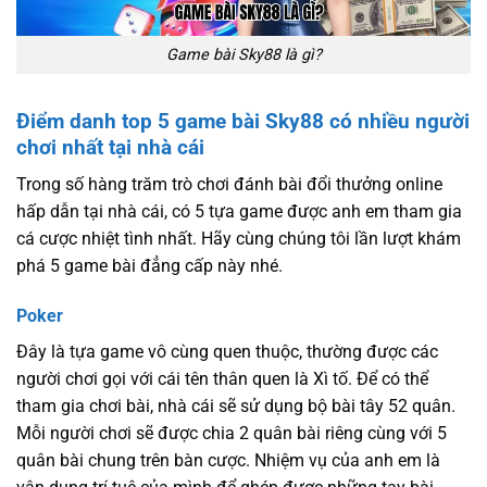
Game bài Sky88 là gì?
Điểm danh top 5 game bài Sky88 có nhiều người
chơi nhất tại nhà cái
Trong số hàng trăm trò chơi đánh bài đổi thưởng online
hấp dẫn tại nhà cái, có 5 tựa game được anh em tham gia
cá cược nhiệt tình nhất. Hãy cùng chúng tôi lần lượt khám
phá 5 game bài đẳng cấp này nhé.
Poker
Đây là tựa game vô cùng quen thuộc, thường được các
người chơi gọi với cái tên thân quen là Xì tố. Để có thể
tham gia chơi bài, nhà cái sẽ sử dụng bộ bài tây 52 quân.
Mỗi người chơi sẽ được chia 2 quân bài riêng cùng với 5
quân bài chung trên bàn cược. Nhiệm vụ của anh em là