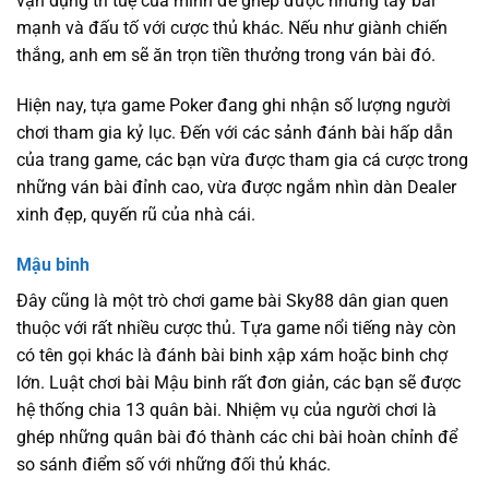
vận dụng trí tuệ của mình để ghép được những tay bài
mạnh và đấu tố với cược thủ khác. Nếu như giành chiến
thắng, anh em sẽ ăn trọn tiền thưởng trong ván bài đó.
Hiện nay, tựa game Poker đang ghi nhận số lượng người
chơi tham gia kỷ lục. Đến với các sảnh đánh bài hấp dẫn
của trang game, các bạn vừa được tham gia cá cược trong
những ván bài đỉnh cao, vừa được ngắm nhìn dàn Dealer
xinh đẹp, quyến rũ của nhà cái.
Mậu binh
Đây cũng là một trò chơi game bài Sky88 dân gian quen
thuộc với rất nhiều cược thủ. Tựa game nổi tiếng này còn
có tên gọi khác là đánh bài binh xập xám hoặc binh chợ
lớn. Luật chơi bài Mậu binh rất đơn giản, các bạn sẽ được
hệ thống chia 13 quân bài. Nhiệm vụ của người chơi là
ghép những quân bài đó thành các chi bài hoàn chỉnh để
so sánh điểm số với những đối thủ khác.