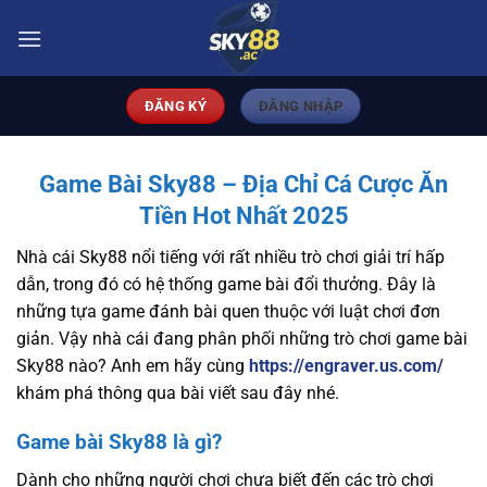
Bỏ
qua
nội
dung
ĐĂNG KÝ
ĐĂNG NHẬP
Game Bài Sky88 – Địa Chỉ Cá Cược Ăn
Tiền Hot Nhất 2025
Nhà cái Sky88 nổi tiếng với rất nhiều trò chơi giải trí hấp
dẫn, trong đó có hệ thống game bài đổi thưởng. Đây là
những tựa game đánh bài quen thuộc với luật chơi đơn
giản. Vậy nhà cái đang phân phối những trò chơi game bài
Sky88 nào? Anh em hãy cùng
https://engraver.us.com/
khám phá thông qua bài viết sau đây nhé.
Game bài Sky88 là gì?
Dành cho những người chơi chưa biết đến các trò chơi