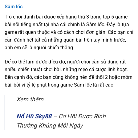
Sâm lốc
Trò chơi đánh bài được xếp hạng thú 3 trong top 5 game
bài nổi tiếng nhất tại nhà cái chính là Sâm lốc. Đây là tựa
game rất quen thuộc và có cách chơi đơn giản. Các bạn chỉ
cần đánh hết tất cả những quân bài trên tay mình trước,
anh em sẽ là người chiến thắng.
Để có thể làm được điều đó, người chơi cần sử dụng rất
nhiều chiến thuật chơi bài, những mẹo cá cược linh hoạt.
Bên cạnh đó, các bạn cũng không nên để thối 2 hoặc móm
bài, bởi vì tỷ lệ phạt trong game Sâm lốc là rất cao.
Xem thêm
Nổ Hũ Sky88
– Cơ Hội Được Rinh
Thưởng Khủng Mỗi Ngày