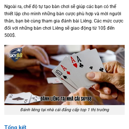
Ngoài ra, chế độ tự tạo bàn chơi sẽ giúp các bạn có thể
thiết lập cho mình những bàn cược phù hợp và mời người
thân, bạn bè cùng tham gia đánh bài Liêng. Các mức cược
đối với những bàn chơi Liêng sẽ giao động từ 10$ đến
500$.
Đánh liêng tại nhà cái đẳng cấp top 1 thị trường
Tổng kết