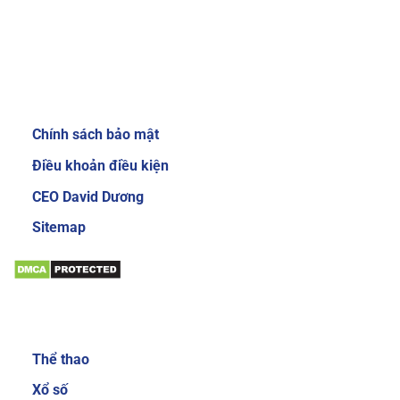
các môn thể thao lớn, Sky88 luôn đảm bảo công bằng và bảo
mật cao cho người chơi.
Giới thiệu:
Chính sách bảo mật
Điều khoản điều kiện
CEO David Dương
Sitemap
Sản phẩm:
Thể thao
Xổ số