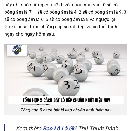
hãy ghi nhớ những con số đi với nhau như sau. 0 sẽ có
bóng âm là 7, 1 sẽ có bóng âm là 4, 2 sẽ có bóng âm là 9, 3
sẽ có bóng âm là 6, 5 sẽ có bóng âm là 8 và ngược lại.
Ghép lại sẽ được những cặp số rất đẹp, và có thể đánh
ngay cho ngày hôm sau.
Tổng hợp 5 cách bắt lô kép chuẩn nhất hiện nay
Xem thêm
Bao Lô Là Gì
? Thủ Thuật Đánh