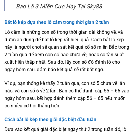
Bao Lô 3 Miền Cực Hay Tại Sky88
Bắt lô kép dựa theo lô câm trong thời gian 2 tuần
Lô câm là những con số trong thời gian dài không về, và
được áp dụng để bắt lô kép rất hiệu quả. Cách bắt lô kép
này là người chơi sẽ quan sát kết quả xổ số miền Bắc trong
2 tuần qua để xem con số nào chưa về, hoặc có tần suất
xuất hiện thấp nhất. Sau đó, lấy con số đó đánh lô cho
ngày hôm sau, đảm bảo kết quả sẽ rất bất ngờ.
Ví dụ, bạn thống kê thấy 2 tuần qua, con số 5 chưa về lần
nào, và con số 6 về 2 lần. Bạn có thể đánh cặp 55 – 66 vào
ngày hôm sau, kết hợp đánh thêm cặp 56 – 65 nếu muốn
có nhiều cơ hội thắng hơn.
Cách bắt lô kép theo giải đặc biệt đầu tuần
Dựa vào kết quả giải đặc biệt ngày thứ 2 trong tuần đó, lô