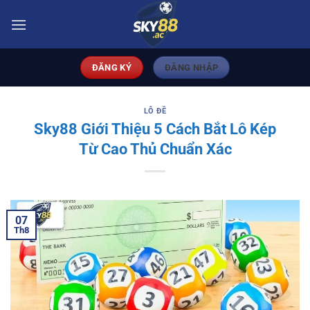
Bỏ
qua
nội
dung
ĐĂNG KÝ
ĐĂNG NHẬP
LÔ ĐỀ
Sky88 Giới Thiệu 5 Cách Bắt Lô Kép
Từ Cao Thủ Chuẩn Xác
07
Th8