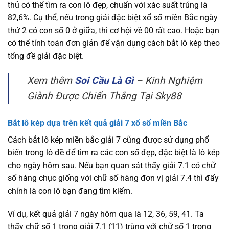
thủ có thể tìm ra con lô đẹp, chuẩn với xác suất trúng là
82,6%. Cụ thể, nếu trong giải đặc biệt xổ số miền Bắc ngày
thứ 2 có con số 0 ở giữa, thì cơ hội về 00 rất cao. Hoặc bạn
có thể tính toán đơn giản để vận dụng cách bắt lô kép theo
tổng đề giải đặc biệt.
Xem thêm
Soi Cầu Là Gì
– Kinh Nghiệm
Giành Được Chiến Thắng Tại Sky88
Bắt lô kép dựa trên kết quả giải 7 xổ số miền Bắc
Cách bắt lô kép miền bắc giải 7 cũng được sử dụng phổ
biến trong lô đề để tìm ra các con số đẹp, đặc biệt là lô kép
cho ngày hôm sau. Nếu bạn quan sát thấy giải 7.1 có chữ
số hàng chục giống với chữ số hàng đơn vị giải 7.4 thì đấy
chính là con lô bạn đang tìm kiếm.
Ví dụ, kết quả giải 7 ngày hôm qua là 12, 36, 59, 41. Ta
thấy chữ số 1 trong giải 7.1 (11) trùng với chữ số 1 trong