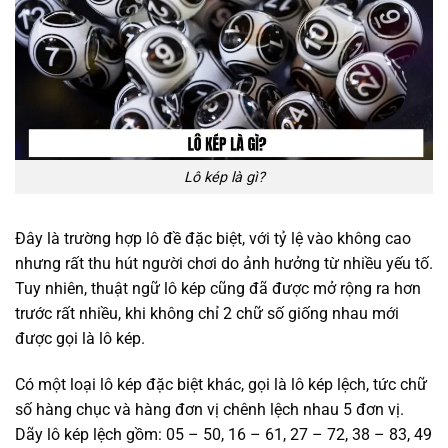
Lô kép là gì?
Đây là trường hợp lô đề đặc biệt, với tỷ lệ vào không cao
nhưng rất thu hút người chơi do ảnh hưởng từ nhiều yếu tố.
Tuy nhiên, thuật ngữ lô kép cũng đã được mở rộng ra hơn
trước rất nhiều, khi không chỉ 2 chữ số giống nhau mới
được gọi là lô kép.
Có một loại lô kép đặc biệt khác, gọi là lô kép lệch, tức chữ
số hàng chục và hàng đơn vị chênh lệch nhau 5 đơn vị.
Dãy lô kép lệch gồm: 05 – 50, 16 – 61, 27 – 72, 38 – 83, 49